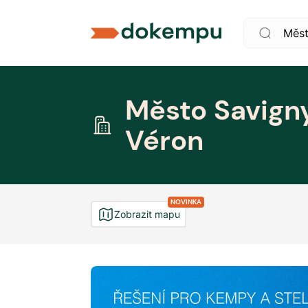
Město Savign
Véron
NOVINKA
Zobrazit mapu