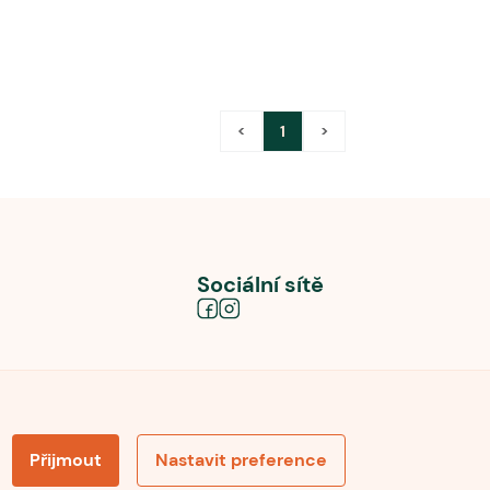
<
1
>
Sociální sítě
Přijmout
Nastavit preference