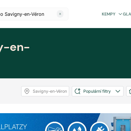
KEMPY
GL
y-en-
Savigny-en-Véron
Populární filtry