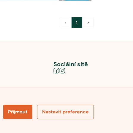
<
1
>
Sociální sítě
Přijmout
Nastavit preference
obních údajů
Souhlas se zpracováním osobních údajů
la pro recenze
Optimalizace pro vyhledávání