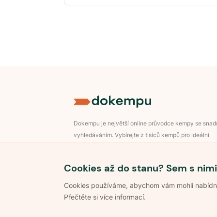
Dokempu je největší online průvodce kempy se sna
vyhledáváním. Vybírejte z tisíců kempů pro ideální
dovolenou v přírodě.
Přihlášení pro majitele
Cookies až do stanu? Sem s nimi
Cookies používáme, abychom vám mohli nabídnou
Přečtěte si více informací.
©
2026
Dokempu.cz. Všechna práva vyhrazena.