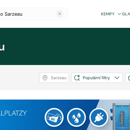
KEMPY
GL
u
Sarzeau
Populární filtry