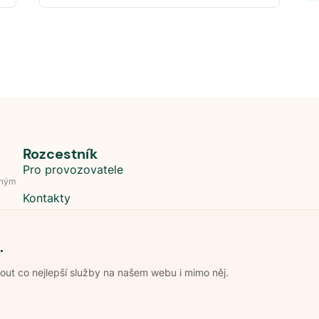
Rozcestník
Pro provozovatele
dným
Kontakty
.
t co nejlepší služby na našem webu i mimo něj.
Obchodní podmínky
Zpracování os
Pravidla soutěže Kemp roku
Pravid