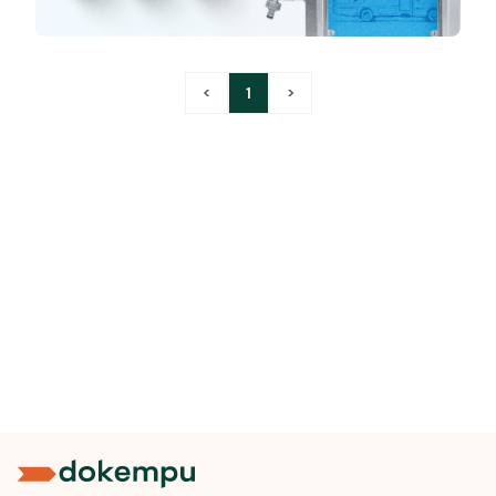
<
1
>