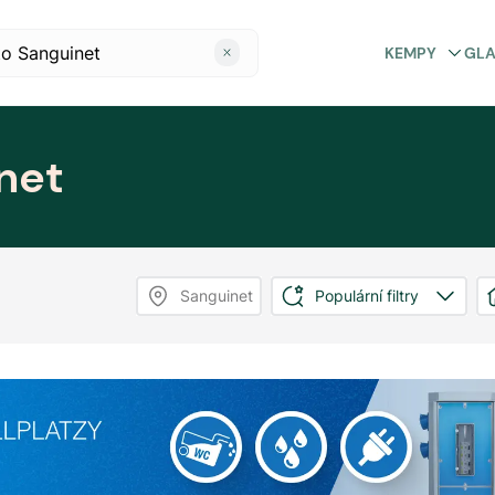
KEMPY
GL
net
Sanguinet
Populární filtry