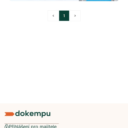
<
1
>
Přihlášení pro majitele