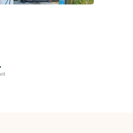
.
vit