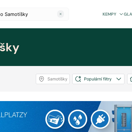
KEMPY
GL
šky
Samotíšky
Populární filtry