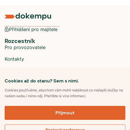
Přihlášení pro majitele
Rozcestník
Pro provozovatele
Kontakty
Sociální sítě
Cookies až do stanu? Sem s nimi.
Cookies používáme, abychom vám mohli nabídnout co nejlepší služby na
našem webu i mimo něj. Přečtěte si více informací.
©
2026
Dokempu.cz. Všechna práva vyhrazena.
Přijmout
Obchodní podmínky
Zpracování osobních údajů
Souhlas se zpracováním osobních údajů
Pravidla soutěže Kemp roku
Nastavit preference