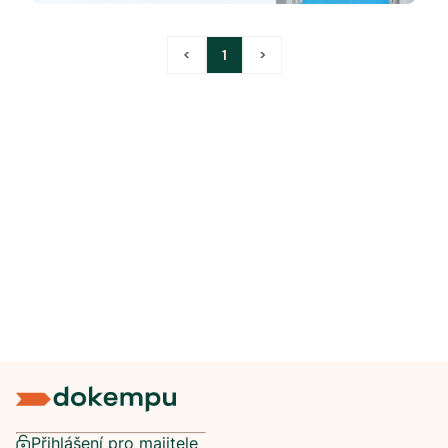
<
1
>
Přihlášení pro majitele