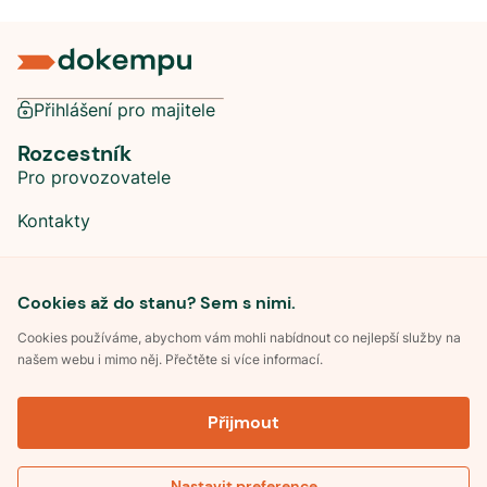
Přihlášení pro majitele
Rozcestník
Pro provozovatele
Kontakty
Sociální sítě
Cookies až do stanu? Sem s nimi.
Cookies používáme, abychom vám mohli nabídnout co nejlepší služby na
našem webu i mimo něj. Přečtěte si více informací.
©
2026
Dokempu.cz. Všechna práva vyhrazena.
Přijmout
Obchodní podmínky
Zpracování osobních údajů
Souhlas se zpracováním osobních údajů
Pravidla soutěže Kemp roku
Nastavit preference