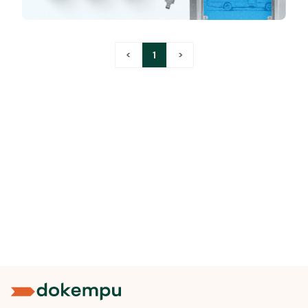
<
1
>