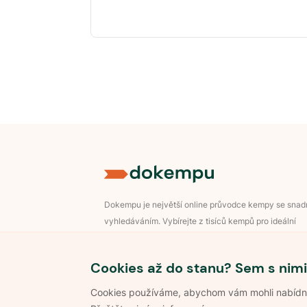
Dokempu je největší online průvodce kempy se sna
vyhledáváním. Vybírejte z tisíců kempů pro ideální
dovolenou v přírodě.
Přihlášení pro majitele
Cookies až do stanu? Sem s nimi
Cookies používáme, abychom vám mohli nabídnou