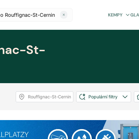
KEMPY
GL
gnac-St-
Rouffignac-St-Cernin
Populární filtry