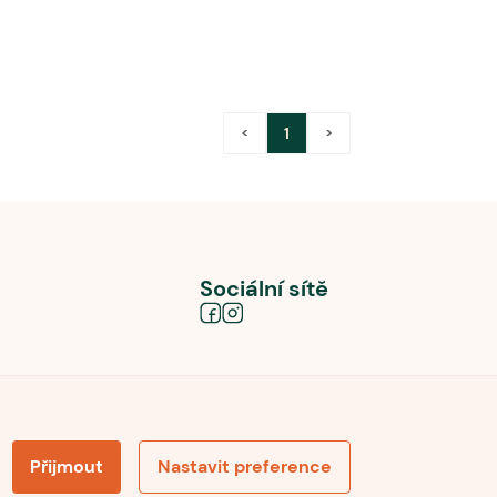
<
1
>
Sociální sítě
Přijmout
Nastavit preference