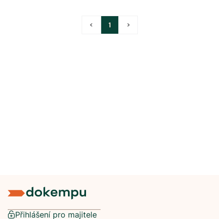
<
1
>
Přihlášení pro majitele