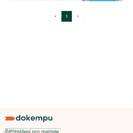
<
1
>
Přihlášení pro majitele