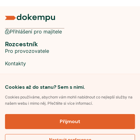
Přihlášení pro majitele
Rozcestník
Pro provozovatele
Kontakty
Sociální sítě
Cookies až do stanu? Sem s nimi.
Cookies používáme, abychom vám mohli nabídnout co nejlepší služby na
našem webu i mimo něj. Přečtěte si více informací.
©
2026
Dokempu.cz. Všechna práva vyhrazena.
Přijmout
Obchodní podmínky
Zpracování osobních údajů
Souhlas se zpracováním osobních údajů
Pravidla soutěže Kemp roku
Nastavit preference