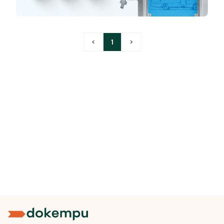
<
1
>