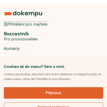
Přihlášení pro majitele
Rozcestník
Pro provozovatele
Kontakty
Sociální sítě
Cookies až do stanu? Sem s nimi.
Cookies používáme, abychom vám mohli nabídnout co nejlepší služby na
našem webu i mimo něj. Přečtěte si více informací.
©
2026
Dokempu.cz. Všechna práva vyhrazena.
Přijmout
Obchodní podmínky
Zpracování osobních údajů
Souhlas se zpracováním osobních údajů
Pravidla soutěže Kemp roku
Nastavit preference