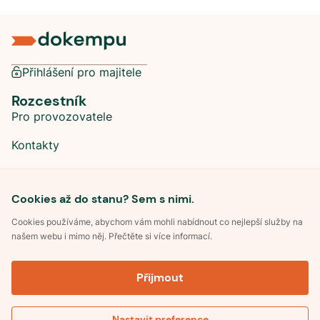
Přihlášení pro majitele
Rozcestník
Pro provozovatele
Kontakty
Sociální sítě
Cookies až do stanu? Sem s nimi.
Cookies používáme, abychom vám mohli nabídnout co nejlepší služby na
našem webu i mimo něj. Přečtěte si více informací.
©
2026
Dokempu.cz. Všechna práva vyhrazena.
Přijmout
Obchodní podmínky
Zpracování osobních údajů
Souhlas se zpracováním osobních údajů
Pravidla soutěže Kemp roku
Nastavit preference