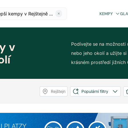
KEMPY
GL
y v
Podívejte se na možnosti 
nebo jeho okolí a užijte 
lí
krásném prostředí jižních
Rejštejn
Populární filtry