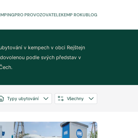
AMPING
PRO PROVOZOVATELE
KEMP ROKU
BLOG
ubytování v kempech v obci Rejštejn
si dovolenou podle svých představ v
 Čech.
Typy ubytování
Všechny