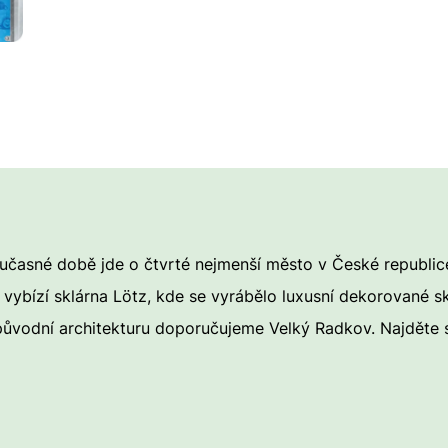
oučasné době jde o čtvrté nejmenší město v České republic
ě vybízí sklárna Lötz, kde se vyrábělo luxusní dekorované sk
 původní architekturu doporučujeme Velký Radkov. Najděte s