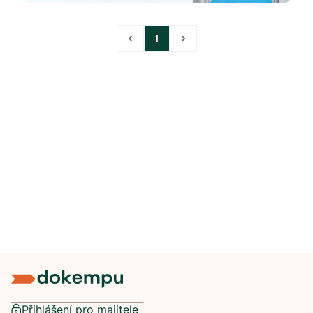
<
1
>
Přihlášení pro majitele