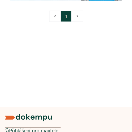
<
1
>
Přihlášení pro majitele