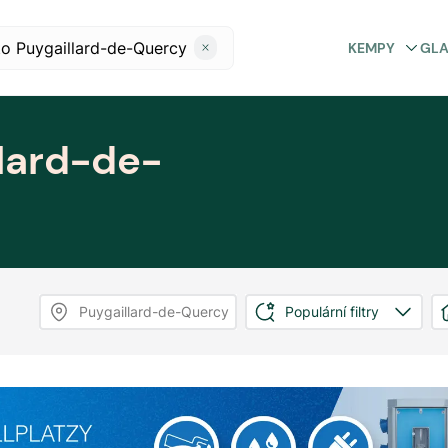
KEMPY
GL
lard-de-
Puygaillard-de-Quercy
Populární filtry