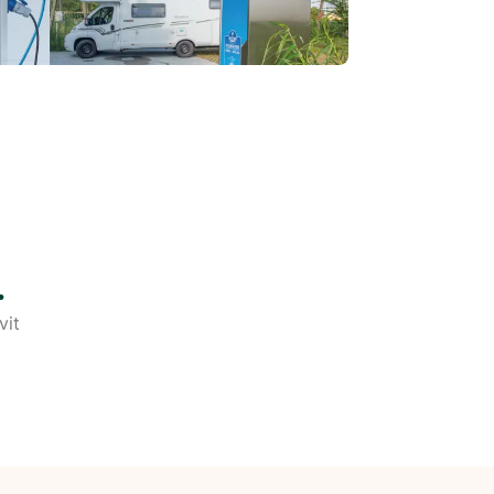
.
vit