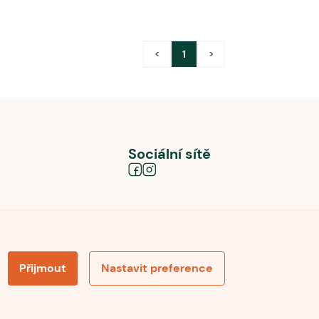
<
1
>
Sociální sítě
Přijmout
Nastavit preference
obních údajů
Souhlas se zpracováním osobních údajů
la pro recenze
Optimalizace pro vyhledávání