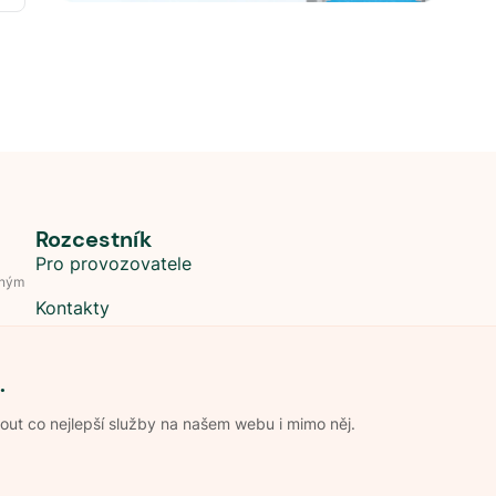
Rozcestník
Pro provozovatele
dným
Kontakty
.
t co nejlepší služby na našem webu i mimo něj.
Obchodní podmínky
Zpracování os
Pravidla soutěže Kemp roku
Pravid