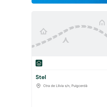
Stel
Ctra de Llívia s/n
,
Puigcerdà