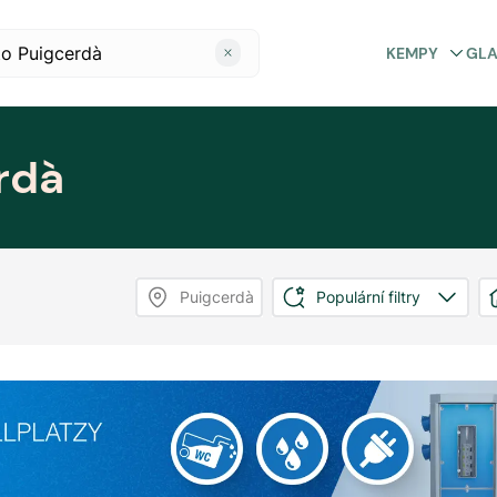
KEMPY
GL
rdà
Puigcerdà
Populární filtry