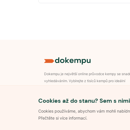
Dokempu je největší online průvodce kempy se sna
vyhledáváním. Vybírejte z tisíců kempů pro ideální
dovolenou v přírodě.
Přihlášení pro majitele
Cookies až do stanu? Sem s nimi
Cookies používáme, abychom vám mohli nabídnou
Přečtěte si více informací.
©
2026
Dokempu.cz. Všechna práva vyhrazena.