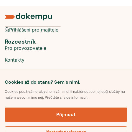
Přihlášení pro majitele
Rozcestník
Pro provozovatele
Kontakty
Sociální sítě
Cookies až do stanu? Sem s nimi.
Cookies používáme, abychom vám mohli nabídnout co nejlepší služby na
našem webu i mimo něj. Přečtěte si více informací.
©
2026
Dokempu.cz. Všechna práva vyhrazena.
Přijmout
Obchodní podmínky
Zpracování osobních údajů
Souhlas se zpracováním osobních údajů
Pravidla soutěže Kemp roku
Nastavit preference