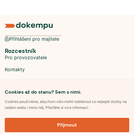
Přihlášení pro majitele
Rozcestník
Pro provozovatele
Kontakty
Sociální sítě
Cookies až do stanu? Sem s nimi.
Cookies používáme, abychom vám mohli nabídnout co nejlepší služby na
našem webu i mimo něj. Přečtěte si více informací.
©
2026
Dokempu.cz. Všechna práva vyhrazena.
Přijmout
Obchodní podmínky
Zpracování osobních údajů