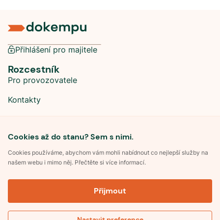
Přihlášení pro majitele
Rozcestník
Pro provozovatele
Kontakty
Sociální sítě
Cookies až do stanu? Sem s nimi.
Cookies používáme, abychom vám mohli nabídnout co nejlepší služby na
našem webu i mimo něj. Přečtěte si více informací.
©
2026
Dokempu.cz. Všechna práva vyhrazena.
Přijmout
Obchodní podmínky
Zpracování osobních údajů
Souhlas se zpracováním osobních údajů
Pravidla soutěže Kemp roku
Nastavit preference