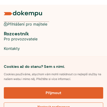
Přihlášení pro majitele
Rozcestník
Pro provozovatele
Kontakty
Sociální sítě
Cookies až do stanu? Sem s nimi.
Cookies používáme, abychom vám mohli nabídnout co nejlepší služby na
našem webu i mimo něj. Přečtěte si více informací.
©
2026
Dokempu.cz. Všechna práva vyhrazena.
Přijmout
Obchodní podmínky
Zpracování osobních údajů
Souhlas se zpracováním osobních údajů
Pravidla soutěže Kemp roku
Nastavit preference