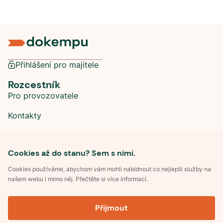
Přihlášení pro majitele
Rozcestník
Pro provozovatele
Kontakty
Sociální sítě
Cookies až do stanu? Sem s nimi.
Cookies používáme, abychom vám mohli nabídnout co nejlepší služby na
našem webu i mimo něj. Přečtěte si více informací.
©
2026
Dokempu.cz. Všechna práva vyhrazena.
Přijmout
Obchodní podmínky
Zpracování osobních údajů