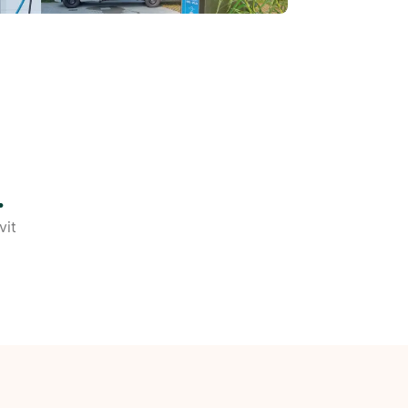
.
vit