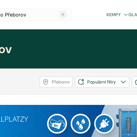
KEMPY
GL
ov
Přeborov
Populární filtry