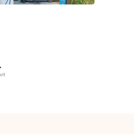
.
vit