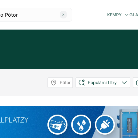
KEMPY
GL
Pôtor
Populární filtry