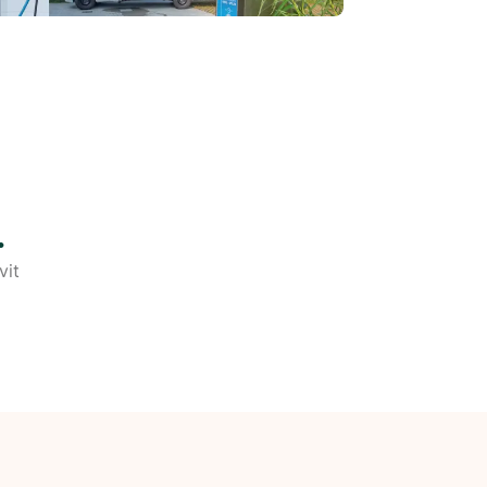
.
vit