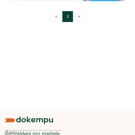
<
1
>
Přihlášení pro majitele