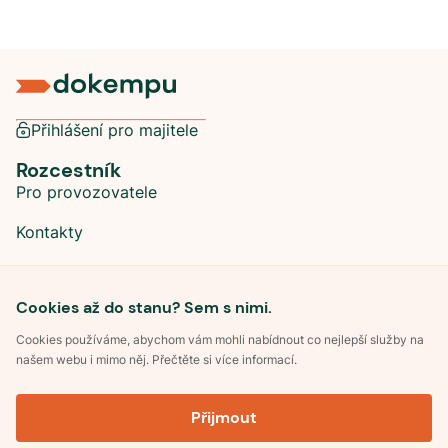
Přihlášení pro majitele
Rozcestník
Pro provozovatele
Kontakty
Sociální sítě
Cookies až do stanu? Sem s nimi.
Cookies používáme, abychom vám mohli nabídnout co nejlepší služby na
našem webu i mimo něj. Přečtěte si více informací.
©
2026
Dokempu.cz. Všechna práva vyhrazena.
Přijmout
Obchodní podmínky
Zpracování osobních údajů