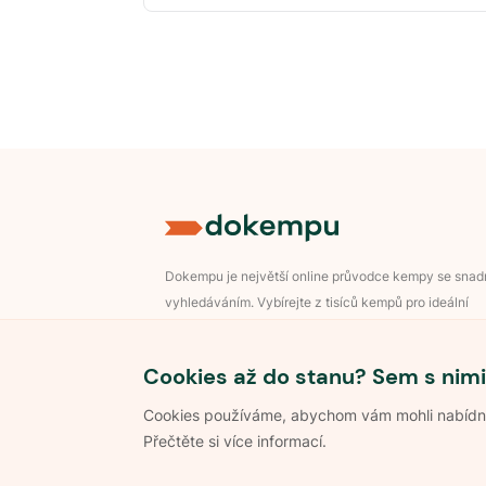
Dokempu je největší online průvodce kempy se sna
vyhledáváním. Vybírejte z tisíců kempů pro ideální
dovolenou v přírodě.
Přihlášení pro majitele
Cookies až do stanu? Sem s nimi
Cookies používáme, abychom vám mohli nabídnou
Přečtěte si více informací.
©
2026
Dokempu.cz. Všechna práva vyhrazena.