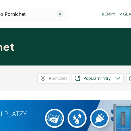
KEMPY
GL
het
Pornichet
Populární filtry