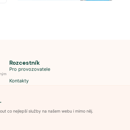
Rozcestník
Pro provozovatele
dným
Kontakty
.
t co nejlepší služby na našem webu i mimo něj.
Obchodní podmínky
Zpracování os
Pravidla soutěže Kemp roku
Pravid