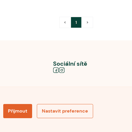
<
1
>
Sociální sítě
Přijmout
Nastavit preference
obních údajů
Souhlas se zpracováním osobních údajů
la pro recenze
Optimalizace pro vyhledávání