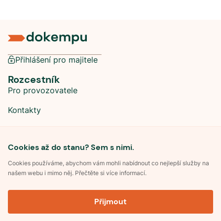
Přihlášení pro majitele
Rozcestník
Pro provozovatele
Kontakty
Sociální sítě
Cookies až do stanu? Sem s nimi.
Cookies používáme, abychom vám mohli nabídnout co nejlepší služby na
našem webu i mimo něj. Přečtěte si více informací.
©
2026
Dokempu.cz. Všechna práva vyhrazena.
Přijmout
Obchodní podmínky
Zpracování osobních údajů
Souhlas se zpracováním osobních údajů