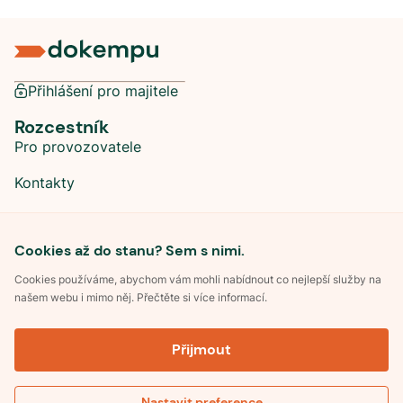
Přihlášení pro majitele
Rozcestník
Pro provozovatele
Kontakty
Sociální sítě
Cookies až do stanu? Sem s nimi.
Cookies používáme, abychom vám mohli nabídnout co nejlepší služby na
našem webu i mimo něj. Přečtěte si více informací.
©
2026
Dokempu.cz. Všechna práva vyhrazena.
Přijmout
Obchodní podmínky
Zpracování osobních údajů
Souhlas se zpracováním osobních údajů
Pravidla soutěže Kemp roku
Nastavit preference