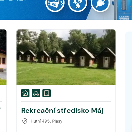
í
Rekreační středisko Máj
Hutní 495
,
Plasy