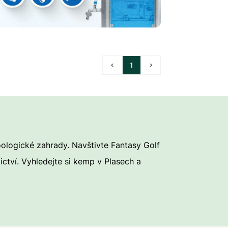
<
1
>
oologické zahrady. Navštivte Fantasy Golf
ctví. Vyhledejte si kemp v Plasech a