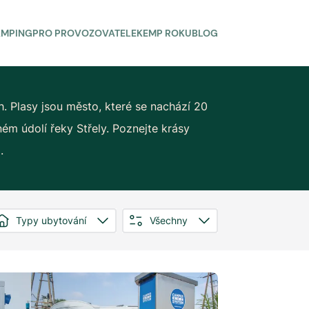
AMPING
PRO PROVOZOVATELE
KEMP ROKU
BLOG
. Plasy jsou město, které se nachází 20
ém údolí řeky Střely. Poznejte krásy
.
Typy ubytování
Všechny