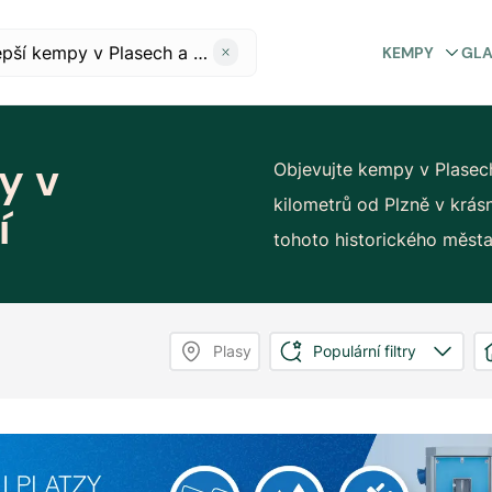
KEMPY
GL
y v
Objevujte kempy v Plasech
kilometrů od Plzně v krásn
í
tohoto historického města
Plasy
Populární filtry