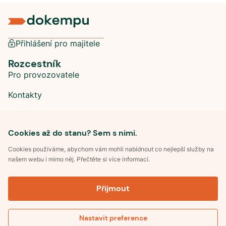
Přihlášení pro majitele
Rozcestník
Pro provozovatele
Kontakty
Sociální sítě
Cookies až do stanu? Sem s nimi.
Cookies používáme, abychom vám mohli nabídnout co nejlepší služby na
našem webu i mimo něj. Přečtěte si více informací.
©
2026
Dokempu.cz. Všechna práva vyhrazena.
Přijmout
Obchodní podmínky
Zpracování osobních údajů
Souhlas se zpracováním osobních údajů
Pravidla soutěže Kemp roku
Nastavit preference
Pravidla pro recenze
Zobrazit mapu