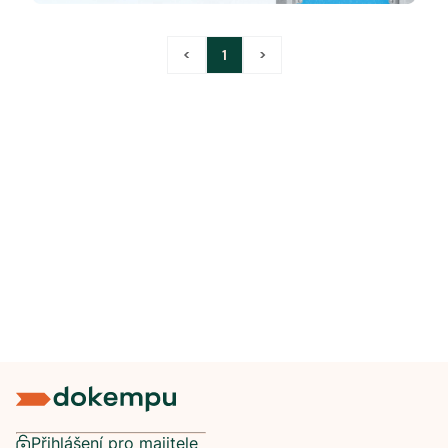
<
1
>
Přihlášení pro majitele