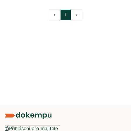
<
1
>
Přihlášení pro majitele