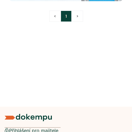
<
1
>
Přihlášení pro majitele