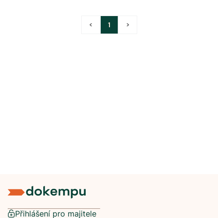
<
1
>
Přihlášení pro majitele