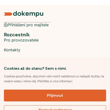
Přihlášení pro majitele
Rozcestník
Pro provozovatele
Kontakty
Sociální sítě
Cookies až do stanu? Sem s nimi.
Cookies používáme, abychom vám mohli nabídnout co nejlepší služby na
našem webu i mimo něj. Přečtěte si více informací.
©
2026
Dokempu.cz. Všechna práva vyhrazena.
Přijmout
Obchodní podmínky
Zpracování osobních údajů
Souhlas se zpracováním osobních údajů
Pravidla soutěže Kemp roku
Nastavit preference