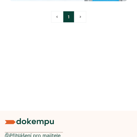
<
1
>
Přihlášení pro majitele