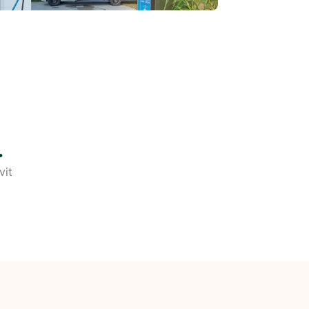
.
vit