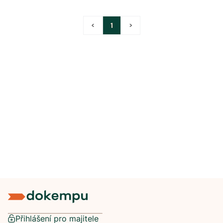
<
1
>
Přihlášení pro majitele