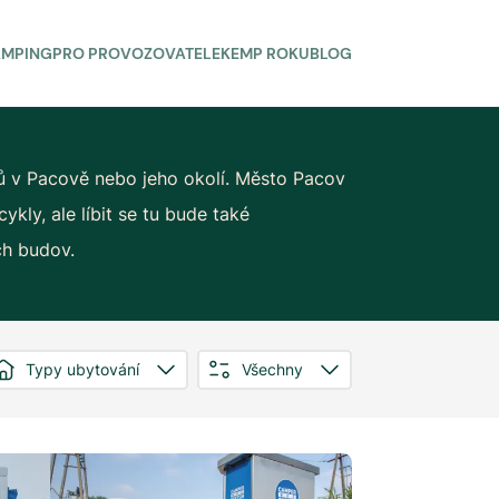
AMPING
PRO PROVOZOVATELE
KEMP ROKU
BLOG
ů v Pacově nebo jeho okolí. Město Pacov
kly, ale líbit se tu bude také
ch budov.
Typy ubytování
Všechny