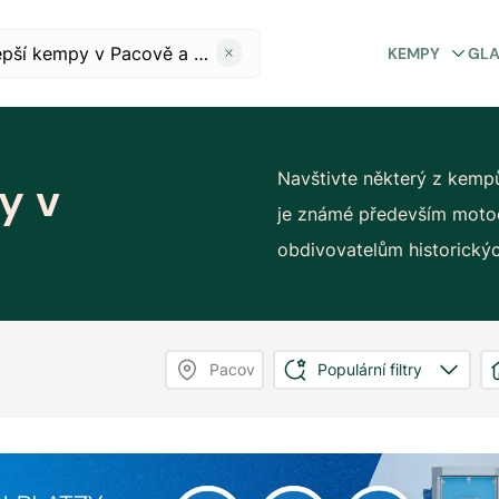
KEMPY
GL
Navštivte některý z kemp
y v
je známé především motocy
obdivovatelům historický
Pacov
Populární filtry