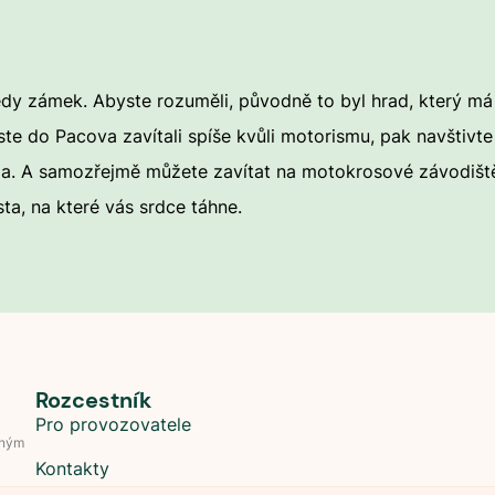
edy zámek. Abyste rozuměli, původně to byl hrad, který má 
ste do Pacova zavítali spíše kvůli motorismu, pak navštivt
. A samozřejmě můžete zavítat na motokrosové závodiště. K
ta, na které vás srdce táhne.
Rozcestník
Pro provozovatele
dným
Kontakty