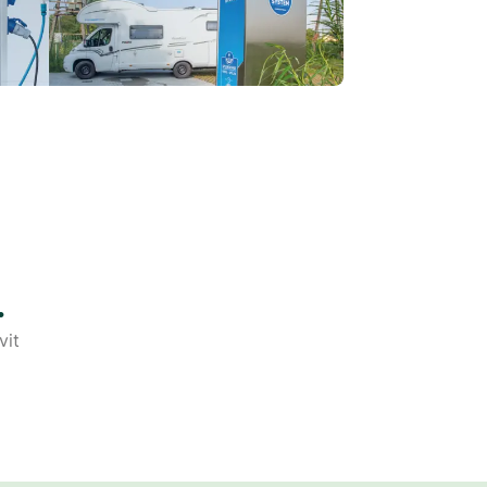
.
vit