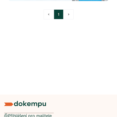
<
1
>
Přihlášení pro majitele