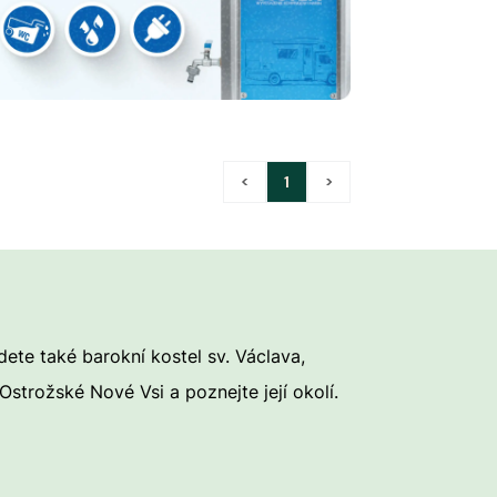
<
1
>
ete také barokní kostel sv. Václava,
strožské Nové Vsi a poznejte její okolí.