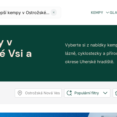
KEMPY
GL
y v
Vyberte si z nabídky kemp
é Vsi a
lázně, cyklostezky a přír
okrese Uherské hradiště.
Ostrožská Nová Ves
Populární filtry