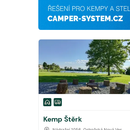
Kemp Štěrk
Nádražní 1056
,
Ostrožská Nová Ves