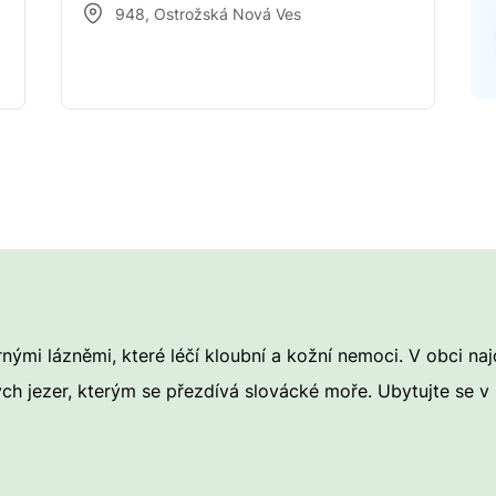
NOVÁ VES
948
,
Ostrožská Nová Ves
mi lázněmi, které léčí kloubní a kožní nemoci. V obci najd
 jezer, kterým se přezdívá slovácké moře. Ubytujte se v O