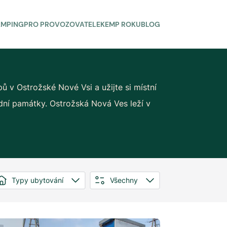
AMPING
PRO PROVOZOVATELE
KEMP ROKU
BLOG
ů v Ostrožské Nové Vsi a užijte si místní
odní památky. Ostrožská Nová Ves leží v
Typy ubytování
Všechny