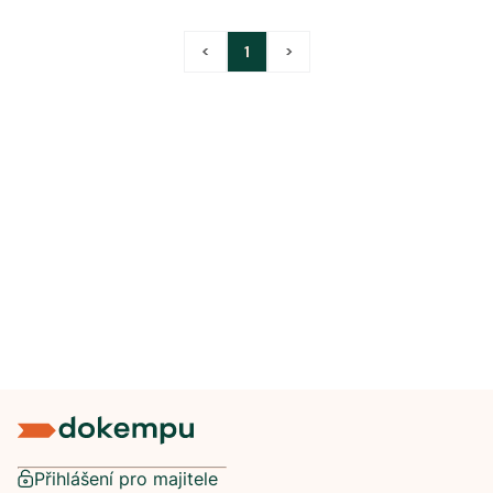
<
1
>
Přihlášení pro majitele