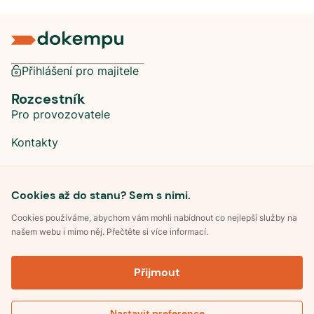
Přihlášení pro majitele
Rozcestník
Pro provozovatele
Kontakty
Sociální sítě
Cookies až do stanu? Sem s nimi.
Cookies používáme, abychom vám mohli nabídnout co nejlepší služby na
našem webu i mimo něj. Přečtěte si více informací.
©
2026
Dokempu.cz. Všechna práva vyhrazena.
Přijmout
Obchodní podmínky
Zpracování osobních údajů
Souhlas se zpracováním osobních údajů
Pravidla soutěže Kemp roku
Nastavit preference